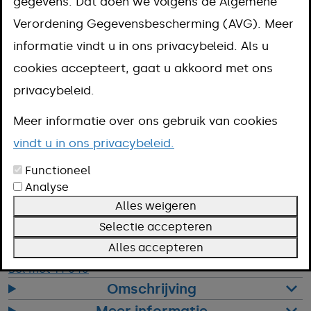
doen
gegevens. Dat doen we volgens de Algemene
Verordening Gegevensbescherming (AVG). Meer
Omschrijving
informatie vindt u in ons privacybeleid. Als u
Meer informatie
cookies accepteert, gaat u akkoord met ons
privacybeleid.
Helpt u graag anderen en heeft u tijd
Meer informatie over ons gebruik van cookies
vindt u in ons privacybeleid.
over? Maar u bent werkloos en krijgt
een uitkering? Misschien kunt u
Functioneel
Analyse
vrijwilligerswerk doen met behoud van
Alles weigeren
uw uitkering.
Selectie accepteren
Alles accepteren
Regel bij
Bel met 14 043
Omschrijving
Meer informatie