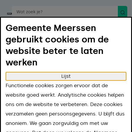
Zoek
Start een spraakopdracht
Gemeente Meerssen
gebruikt cookies om de
website beter te laten
werken
Menu
Luister
Lijst
Home
Regelen
Functionele cookies zorgen ervoor dat de
Hulp bij laag inkomen en geldzorgen
website goed werkt. Analytische cookies helpen
Uitkeringen
Vrijwilligerswerk doen
ons om de website te verbeteren. Deze cookies
Vrijwilligerswerk
verzamelen geen persoonsgegevens. U blijft dus
anoniem. We gaan zorgvuldig om met uw