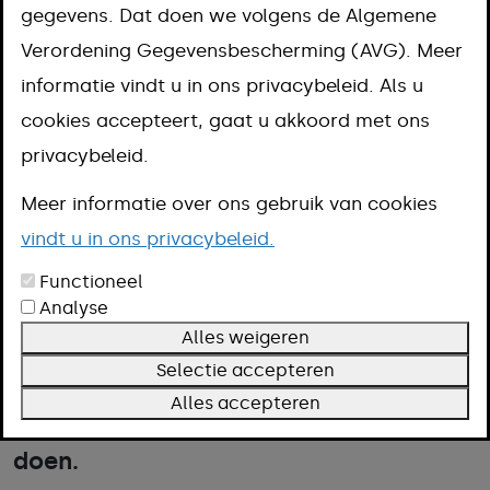
Sport & Cultuur
gegevens. Dat doen we volgens de Algemene
Verordening Gegevensbescherming (AVG). Meer
Aanpak
informatie vindt u in ons privacybeleid. Als u
Omschrijving
cookies accepteert, gaat u akkoord met ons
Voorwaarden
privacybeleid.
Meer informatie
Meer informatie over ons gebruik van cookies
vindt u in ons privacybeleid.
Het Volwassenenfonds Sport & Cultuur
Functioneel
betaalt contributie of lesgeld voor
Analyse
Alles weigeren
personen die niet genoeg geld hebben
Selectie accepteren
voor sport of cultuur. Vraag of een
Alles accepteren
tussenpersoon de aanvraag voor u wil
doen.