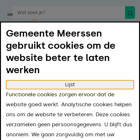
Zoek
Start een spraakopdracht
Gemeente Meerssen
gebruikt cookies om de
website beter te laten
Menu
werken
Luister
Lijst
Home
Regelen
Functionele cookies zorgen ervoor dat de
Hulp bij laag inkomen en geldzorgen
Regelingen
website goed werkt. Analytische cookies helpen
Volwassenenfonds Sport & Cultuur
ons om de website te verbeteren. Deze cookies
Volwassenenfond
verzamelen geen persoonsgegevens. U blijft dus
anoniem. We gaan zorgvuldig om met uw