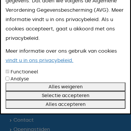
gegevens. Dat doen we volgens de Algemene
Verordening Gegevensbescherming (AVG). Meer
informatie vindt u in ons privacybeleid. Als u
Rijbewijs aanvragen voor auto of motor
cookies accepteert, gaat u akkoord met ons
privacybeleid.
Trekkersrijbewijs aanvragen
Meer informatie over ons gebruik van cookies
vindt u in ons privacybeleid.
Bromfietsrijbewijs aanvragen
Functioneel
Analyse
Alles weigeren
Selectie accepteren
Alles accepteren
Contact
Openingstijden