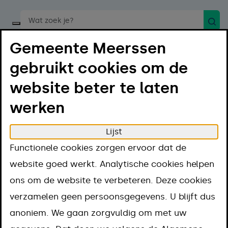
Zoek
Start een spraakopdracht
Gemeente Meerssen
gebruikt cookies om de
website beter te laten
werken
Menu
Luister
Lijst
Home
Regelen
Functionele cookies zorgen ervoor dat de
Rijbewijs, paspoort en identiteitskaart
Rijbewijs
website goed werkt. Analytische cookies helpen
Rijbewijs
ons om de website te verbeteren. Deze cookies
verzamelen geen persoonsgegevens. U blijft dus
anoniem. We gaan zorgvuldig om met uw
Rijbewijs verlengen of uitbreiden