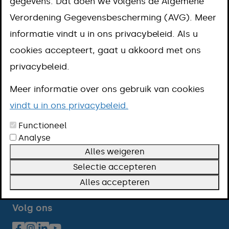
gegevens. Dat doen we volgens de Algemene
Verordening Gegevensbescherming (AVG). Meer
Reclame maken met een reclamevoertuig
informatie vindt u in ons privacybeleid. Als u
cookies accepteert, gaat u akkoord met ons
Verkeersregelaar bij evenementen
privacybeleid.
Meer informatie over ons gebruik van cookies
vindt u in ons privacybeleid.
Functioneel
Analyse
Alles weigeren
Contact
Selectie accepteren
Openingstijden
Alles accepteren
Over deze website
Volg ons