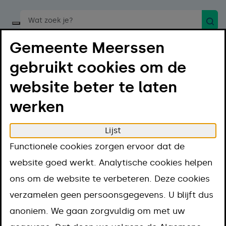
Zoek
Start een spraakopdracht
Gemeente Meerssen
gebruikt cookies om de
website beter te laten
werken
Menu
Luister
Lijst
Home
Regelen
Parkeren en verkeer
Verkeer
Functionele cookies zorgen ervoor dat de
Verkeer
website goed werkt. Analytische cookies helpen
ons om de website te verbeteren. Deze cookies
verzamelen geen persoonsgegevens. U blijft dus
Ontheffing van verkeersregels aanvragen
anoniem. We gaan zorgvuldig om met uw