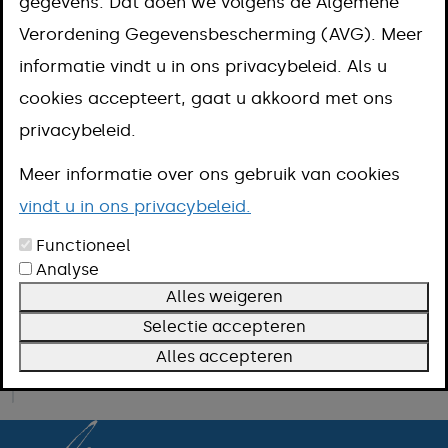
gegevens. Dat doen we volgens de Algemene
Verordening Gegevensbescherming (AVG). Meer
informatie vindt u in ons privacybeleid. Als u
Geld of spullen inzamelen voor een goed
doel
cookies accepteert, gaat u akkoord met ons
privacybeleid.
Koninklijke onderscheiding aanvragen
Meer informatie over ons gebruik van cookies
vindt u in ons privacybeleid.
Predicaat hofleverancier of koninklijk
Functioneel
aanvragen
Analyse
Alles weigeren
Selectie accepteren
Initiatief indienen
Alles accepteren