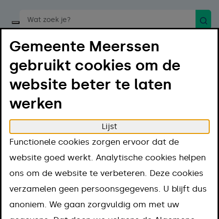
Zoek
Start een spraakopdracht
Gemeente Meerssen
gebruikt cookies om de
website beter te laten
werken
Menu
Luister
Lijst
Home
Regelen
Contact en openingstijden
Functionele cookies zorgen ervoor dat de
Idee of initiatief
website goed werkt. Analytische cookies helpen
Idee of initiatief
ons om de website te verbeteren. Deze cookies
verzamelen geen persoonsgegevens. U blijft dus
anoniem. We gaan zorgvuldig om met uw
Digitale buurtpreventieteams