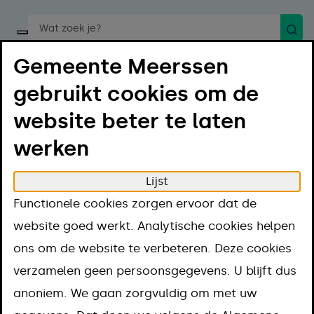
Zoek
Start een spraakopdracht
Gemeente Meerssen
gebruikt cookies om de
website beter te laten
werken
Menu
Luister
Lijst
Home
Regelen
Afval en milieu
Afval
Functionele cookies zorgen ervoor dat de
Afval
website goed werkt. Analytische cookies helpen
ons om de website te verbeteren. Deze cookies
verzamelen geen persoonsgegevens. U blijft dus
Afval inleveren
anoniem. We gaan zorgvuldig om met uw