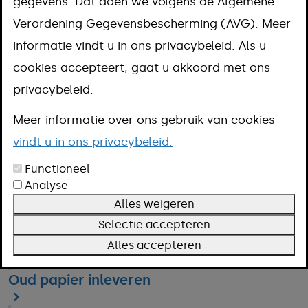
gegevens. Dat doen we volgens de Algemene
Verordening Gegevensbescherming (AVG). Meer
Afvalcontainer aanvragen
informatie vindt u in ons privacybeleid. Als u
cookies accepteert, gaat u akkoord met ons
Bladkorven
privacybeleid.
Meer informatie over ons gebruik van cookies
Gemeentelijke Belastingen
vindt u in ons privacybeleid.
Functioneel
Gladheidsbestrijding
Analyse
Alles weigeren
Selectie accepteren
Inzameling bedrijfsafval
Alles accepteren
Oud papier inleveren