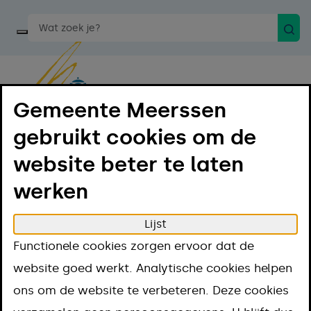
Zoek
Start een spraakopdracht
Gemeente Meerssen
gebruikt cookies om de
Menu
Luister
website beter te laten
werken
Home
Regelen
Afval en milieu
Afval
Gladheidsbestrijding
Lijst
Gladheidsbestrijd
Functionele cookies zorgen ervoor dat de
website goed werkt. Analytische cookies helpen
Aanpak
ons om de website te verbeteren. Deze cookies
Omschrijving