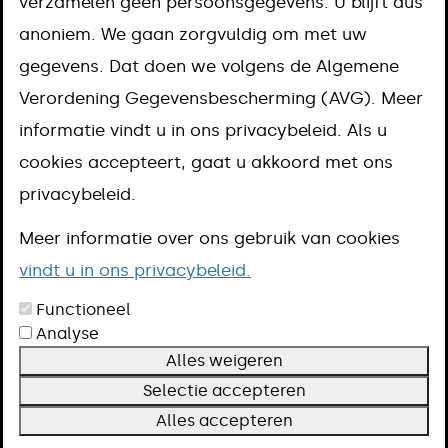
verzamelen geen persoonsgegevens. U blijft dus
Voorwaarden
anoniem. We gaan zorgvuldig om met uw
Meer informatie
gegevens. Dat doen we volgens de Algemene
Verordening Gegevensbescherming (AVG). Meer
informatie vindt u in ons privacybeleid. Als u
Wilt u meer informatie of een klacht
cookies accepteert, gaat u akkoord met ons
indienen over gladheidsbestrijding? U
privacybeleid.
kunt hiervoor terecht bij de gemeente.
Meer informatie over ons gebruik van cookies
Online regelen
vindt u in ons privacybeleid.
Aanpak
Functioneel
Analyse
De gemeente strooit zoveel mogelijk voor het glad
Alles weigeren
is. Dat lukt niet altijd. Blijf dus steeds voorzichtig
Selectie accepteren
en pas uw snelheid aan.
Alles accepteren