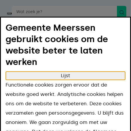
Zoek
Start een spraakopdracht
Gemeente Meerssen
gebruikt cookies om de
website beter te laten
werken
Menu
Luister
Lijst
Home
Regelen
Verhuizen en adres wijzigen
Functionele cookies zorgen ervoor dat de
Reclamesticker aanvragen
website goed werkt. Analytische cookies helpen
Reclamesticker
ons om de website te verbeteren. Deze cookies
verzamelen geen persoonsgegevens. U blijft dus
aanvragen
anoniem. We gaan zorgvuldig om met uw