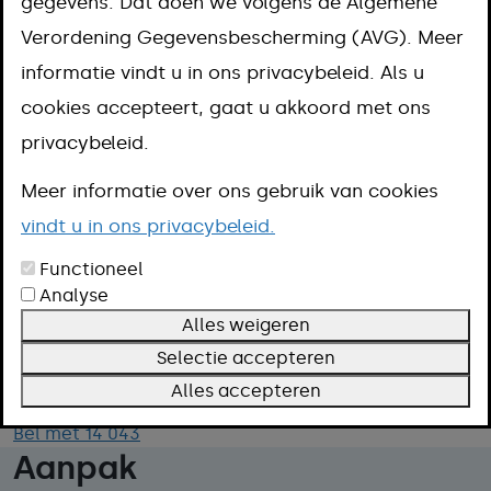
gegevens. Dat doen we volgens de Algemene
Aanpak
Verordening Gegevensbescherming (AVG). Meer
Kosten
informatie vindt u in ons privacybeleid. Als u
Omschrijving
cookies accepteert, gaat u akkoord met ons
Meer informatie
privacybeleid.
Meer informatie over ons gebruik van cookies
Met een sticker op uw brievenbus
vindt u in ons privacybeleid.
geeft u aan welke ongeadresseerde
Functioneel
Analyse
post u wilt ontvangen. Bijvoorbeeld
Alles weigeren
huis-aan-huisbladen. U haalt de
Selectie accepteren
sticker op bij de gemeente.
Alles accepteren
Bel met 14 043
Aanpak