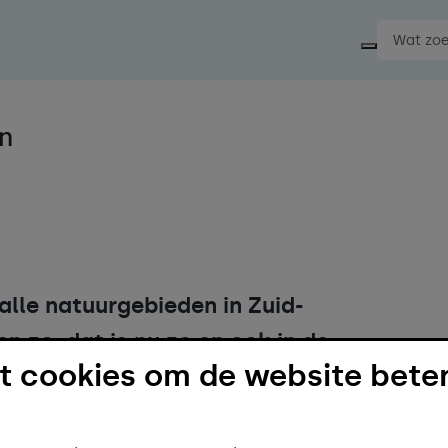
Start ee
 alle natuurgebieden in Zuid-
n zo, dat is nu zo en ook in de
 cookies om de website beter
 samenleven. Ook in de gemeente
n tegenkomen in natuur/bosgebieden