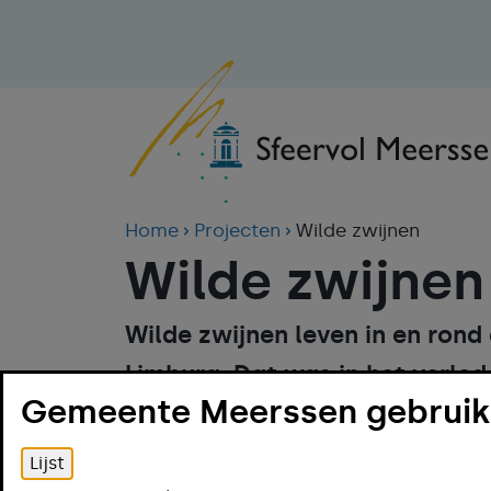
Home
Projecten
Wilde zwijnen
Wilde zwijnen
Wilde zwijnen leven in en rond
Limburg. Dat was in het verlede
Gemeente Meerssen gebruikt
toekomst zullen mens en dier
Meerssen kun je wilde zwijne
Lijst