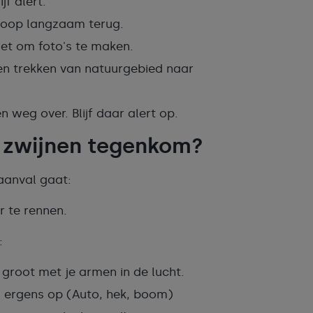
jf alert.
 loop langzaam terug.
iet om foto's te maken.
nen trekken van natuurgebied naar
 weg over. Blijf daar alert op.
de zwijnen tegenkom?
 aanval gaat:
r te rennen.
:
 groot met je armen in de lucht.
an ergens op (Auto, hek, boom)