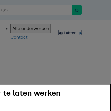
Zoeken
n spraakopdracht
Alle onderwerpen
Luister
Contact
 te laten werken