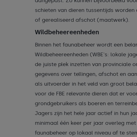
aangepast. Zo kunnen bijvoorbeeld vo
schieten van dieren tussentijds worden 
of gerealiseerd afschot (maatwerk).
Wildbeheereenheden
Binnen het faunabeheer wordt een belan
Wildbeheereenheden (WBE's: lokale jage
de juiste plek inzetten van provincial
gegevens over tellingen, afschot en aan
als uitvoerder in het veld van groot bel
voor de FBE relevante dieren dat er vo
grondgebruikers als boeren en terreinb
Jagers zijn het hele jaar actief in hun 
minimaal één keer per jaar overleg met
faunabeheer op lokaal niveau af te st