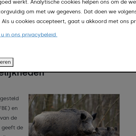
nen zijn van nature bang voor
goed werkt. Analytische cookies helpen ons om de we
 niet zomaar aanvallen. Tenzij ze
n zorgvuldig om met uw gegevens. Dat doen we volge
d. Als u cookies accepteert, gaat u akkoord met ons pr
edreigd voelen. Zo zal een
hermen wanneer er (herhaaldelijk)
 u in ons privacybeleid.
rt komt.
wilde dieren. Hoe doen we dat?’
teren
elijkheden
gesteld
FBE) en
 van de
n geeft de