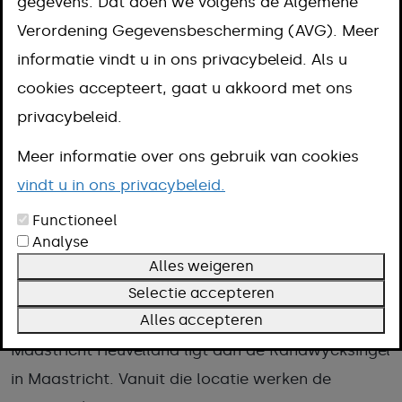
gegevens. Dat doen we volgens de Algemene
Heuvelland
Verordening Gegevensbescherming (AVG). Meer
informatie vindt u in ons privacybeleid. Als u
cookies accepteert, gaat u akkoord met ons
Ben je op zoek naar werk? Wil je
privacybeleid.
werken, maar kun je (nog) niet
Meer informatie over ons gebruik van cookies
werken? Heb je bijzondere kosten? Wil
vindt u in ons privacybeleid.
je inburgeren? Dan ben je bij Sociale
Functioneel
Analyse
Zaken Maastricht Heuvelland aan het
Alles weigeren
juiste adres.
Selectie accepteren
Alles accepteren
Het centrale kantoor van Sociale Zaken
Maastricht Heuvelland ligt aan de Randwycksingel
in Maastricht. Vanuit die locatie werken de