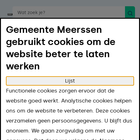
Zoek
Start een spraakopdracht
Gemeente Meerssen
gebruikt cookies om de
website beter te laten
werken
Menu
Luister
Lijst
Home
Projecten
Functionele cookies zorgen ervoor dat de
Sociale Zaken Maastricht Heuvelland
website goed werkt. Analytische cookies helpen
Sociale Zaken
ons om de website te verbeteren. Deze cookies
verzamelen geen persoonsgegevens. U blijft dus
Maastricht
anoniem. We gaan zorgvuldig om met uw