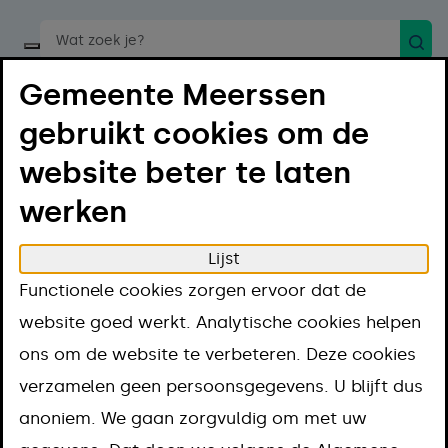
Zoek
Start een spraakopdracht
Gemeente Meerssen
gebruikt cookies om de
website beter te laten
werken
Menu
Luister
Lijst
Home
Projecten
Functionele cookies zorgen ervoor dat de
Peuteropvang met VVE: de beste voorbereiding
website goed werkt. Analytische cookies helpen
op de basisschool
ons om de website te verbeteren. Deze cookies
Peuteropvang
verzamelen geen persoonsgegevens. U blijft dus
anoniem. We gaan zorgvuldig om met uw