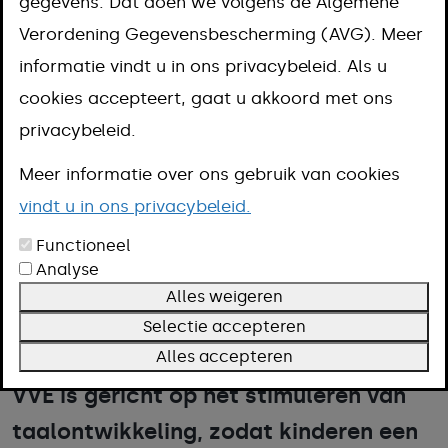
met VVE: de
gegevens. Dat doen we volgens de Algemene
Verordening Gegevensbescherming (AVG). Meer
beste
informatie vindt u in ons privacybeleid. Als u
cookies accepteert, gaat u akkoord met ons
voorbereiding op
privacybeleid.
de basisschool
Meer informatie over ons gebruik van cookies
vindt u in ons privacybeleid.
Functioneel
Analyse
Jouw kind is welkom op de opvang
Alles weigeren
voor peuters. De opvang biedt Voor-
Selectie accepteren
en Vroegschoolse Educatie (VVE) aan.
Alles accepteren
VVE is gericht op het stimuleren van
taalontwikkeling, zodat kinderen een