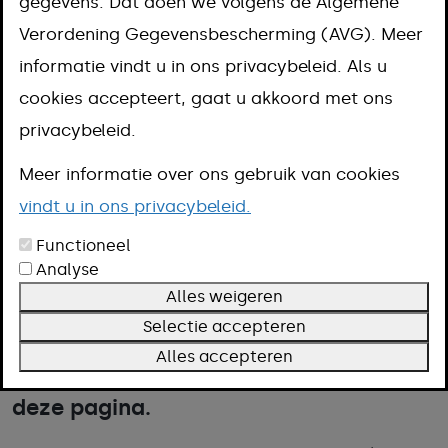
gegevens. Dat doen we volgens de Algemene
gemeentelijke organisatie en inwoners
Verordening Gegevensbescherming (AVG). Meer
samen aan een prettige en leefbare
informatie vindt u in ons privacybeleid. Als u
omgeving. Inwoners kennen hun buurt,
cookies accepteert, gaat u akkoord met ons
wijk en dorp het beste en hebben vaak
privacybeleid.
goede ideeën om hun leefomgeving te
Meer informatie over ons gebruik van cookies
verbeteren. Daarom ondersteunt de
vindt u in ons privacybeleid.
gemeente burgerinitiatieven,
Functioneel
burgerkracht en participatie. De
Analyse
afspraken hierover zijn vastgelegd in
Alles weigeren
Selectie accepteren
een beleidsnota en in een verordening.
Alles accepteren
Deze documenten vind je onderaan
deze pagina.