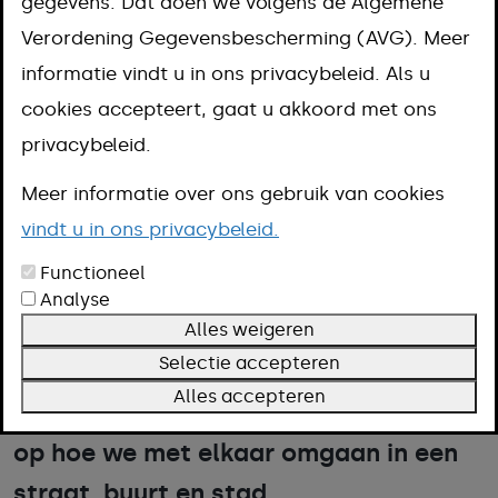
gegevens. Dat doen we volgens de Algemene
Grofweg betekent ondermijning dat
Verordening Gegevensbescherming (AVG). Meer
onder- en bovenwereld zich
informatie vindt u in ons privacybeleid. Als u
vermengen. Of anders gezegd, dat
cookies accepteert, gaat u akkoord met ons
criminelen en niet-criminelen gaan
privacybeleid.
samenwerken. Bijvoorbeeld een winkel
Meer informatie over ons gebruik van cookies
die een dekmantel is voor
vindt u in ons privacybeleid.
witwaspraktijken of vastgoed dat
Functioneel
gebruikt wordt om verboden spullen
Analyse
op te slaan of slachtoffers van
Alles weigeren
Selectie accepteren
mensenhandel te verbergen.
Alles accepteren
Ondermijning heeft een nadelig effect
op hoe we met elkaar omgaan in een
straat, buurt en stad.