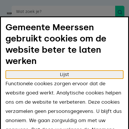
Zoek
Start een spraakopdracht
Gemeente Meerssen
gebruikt cookies om de
website beter te laten
werken
Menu
Luister
Lijst
Home
Projecten
Ondermijning
Functionele cookies zorgen ervoor dat de
Ondermijning
website goed werkt. Analytische cookies helpen
ons om de website te verbeteren. Deze cookies
verzamelen geen persoonsgegevens. U blijft dus
anoniem. We gaan zorgvuldig om met uw
Ondermijning is een breed begrip.