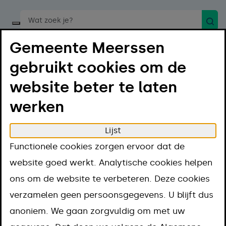
Zoek
Start een spraakopdracht
Gemeente Meerssen
gebruikt cookies om de
website beter te laten
werken
Menu
Luister
Lijst
Home
Projecten
Functionele cookies zorgen ervoor dat de
Nieuwe riolering en herinrichting Houthemerweg
website goed werkt. Analytische cookies helpen
Nieuwe riolering
ons om de website te verbeteren. Deze cookies
verzamelen geen persoonsgegevens. U blijft dus
en herinrichting
anoniem. We gaan zorgvuldig om met uw