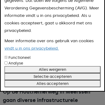
gegevens. Dat doen we volgens de Algemene
Houthemerweg
Verordening Gegevensbescherming (AVG). Meer
informatie vindt u in ons privacybeleid. Als u
cookies accepteert, gaat u akkoord met ons
privacybeleid.
Meer informatie over ons gebruik van cookies
vindt u in ons privacybeleid.
Functioneel
Analyse
open in groter venster
Alles weigeren
Selectie accepteren
Alles accepteren
Op de Houthemerweg in Meerssen
gaan diverse infrastructurele