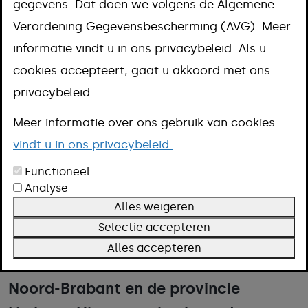
gegevens. Dat doen we volgens de Algemene
Meerssen
Verordening Gegevensbescherming (AVG). Meer
informatie vindt u in ons privacybeleid. Als u
cookies accepteert, gaat u akkoord met ons
Er komen steeds meer elektrische
privacybeleid.
auto's op de weg. Daarmee stijgt ook
Meer informatie over ons gebruik van cookies
de vraag naar laadpalen. Gemeente
vindt u in ons privacybeleid.
Meerssen laat daarom laadpalen
Functioneel
plaatsen in de openbare ruimte. Dat is
Analyse
Alles weigeren
mogelijk dankzij deelname aan de
Selectie accepteren
aanbesteding van slimme
Alles accepteren
laadinfrastructuur door de provincie
Noord-Brabant en de provincie