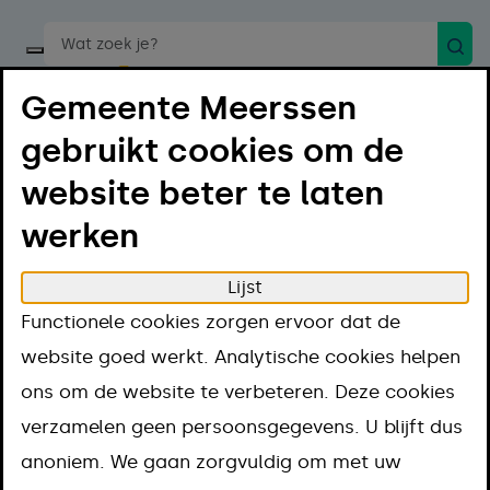
Zoek
Start een spraakopdracht
Gemeente Meerssen
gebruikt cookies om de
website beter te laten
werken
Menu
Luister
Lijst
Home
Projecten
Functionele cookies zorgen ervoor dat de
Laadpalen in de gemeente Meerssen
website goed werkt. Analytische cookies helpen
Laadpalen in de
ons om de website te verbeteren. Deze cookies
verzamelen geen persoonsgegevens. U blijft dus
gemeente
anoniem. We gaan zorgvuldig om met uw