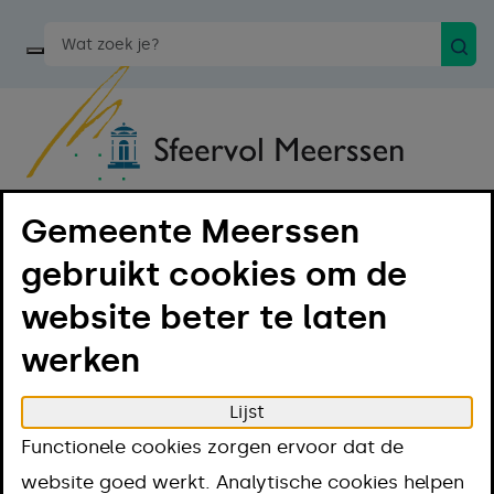
Zoek
Start een spraakopdracht
Gemeente Meerssen
Menu
Luister
gebruikt cookies om de
website beter te laten
Home
Projecten
Informatie (over) en aanmelden
werken
huwelijk/partnerschap
Informatie (over)
Lijst
Functionele cookies zorgen ervoor dat de
website goed werkt. Analytische cookies helpen