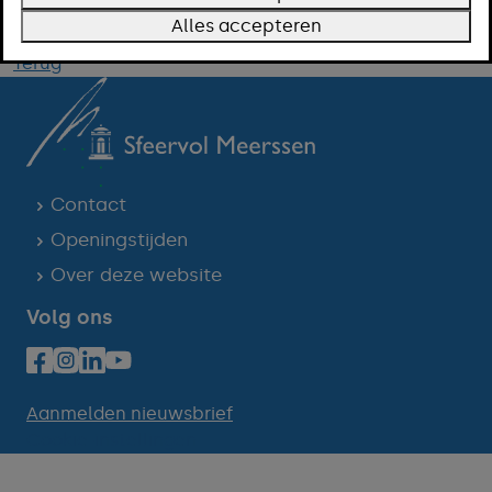
Meer informatie vind je hier
.
Alles accepteren
Terug
Contact
Openingstijden
Over deze website
Volg ons
Aanmelden nieuwsbrief
Cookie-instellingen