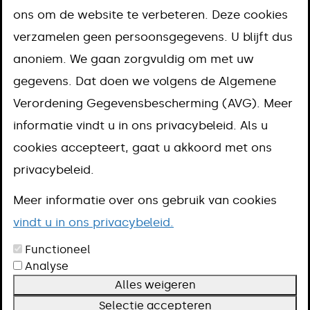
en aanmelden
ons om de website te verbeteren. Deze cookies
huwelijk/partner
verzamelen geen persoonsgegevens. U blijft dus
anoniem. We gaan zorgvuldig om met uw
gegevens. Dat doen we volgens de Algemene
Verordening Gegevensbescherming (AVG). Meer
Wij helpen jullie graag om er een
informatie vindt u in ons privacybeleid. Als u
onvergetelijke dag van te maken!
cookies accepteert, gaat u akkoord met ons
Gaan jullie trouwen of een
privacybeleid.
geregistreerd partnerschap aan? Meld
Meer informatie over ons gebruik van cookies
jullie plannen bij de gemeente. Je doet
vindt u in ons privacybeleid.
dit uiterlijk één maand van tevoren.
Functioneel
Analyse
Meld jullie huwelijk of geregistreerd partnerschap
Alles weigeren
digitaal. Log in met uw DigiD.
Selectie accepteren