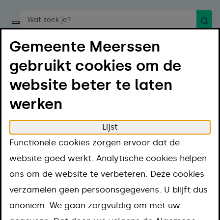
Zoek
Start een spraakopdracht
Gemeente Meerssen
gebruikt cookies om de
website beter te laten
werken
Menu
Luister
Lijst
Home
Projecten
In 't Riet Geulle
Functionele cookies zorgen ervoor dat de
In 't Riet Geulle
website goed werkt. Analytische cookies helpen
ons om de website te verbeteren. Deze cookies
verzamelen geen persoonsgegevens. U blijft dus
anoniem. We gaan zorgvuldig om met uw