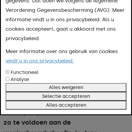
gegevens. Dat doen we volgens de Algemene
Verordening Gegevensbescherming (AVG). Meer
informatie vindt u in ons privacybeleid. Als u
cookies accepteert, gaat u akkoord met ons
privacybeleid.
open in groter venster
Meer informatie over ons gebruik van cookies
vindt u in ons privacybeleid.
Aan de Hulserstraat 17 in Geulle ligt
Functioneel
het voormalige schoolgebouw van
Analyse
Alles weigeren
basisschool In 't Riet. De gemeente
Selectie accepteren
heeft onderzocht of op deze locatie
Alles accepteren
woningen gebouwd kunnen worden om
zo te voldoen aan de