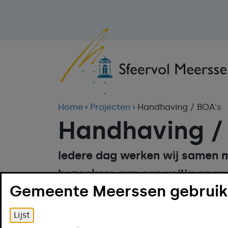
Home
Projecten
Handhaving / BOA's
Handhaving /
Iedere dag werken wij samen 
bezoekers aan een veilig en p
Gemeente Meerssen gebruikt
toezicht in de wijken, het aan
aangaan met de wijkbewoners, 
Lijst