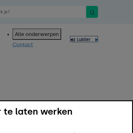
Zoeken
n spraakopdracht
Alle onderwerpen
Luister
Contact
 te laten werken