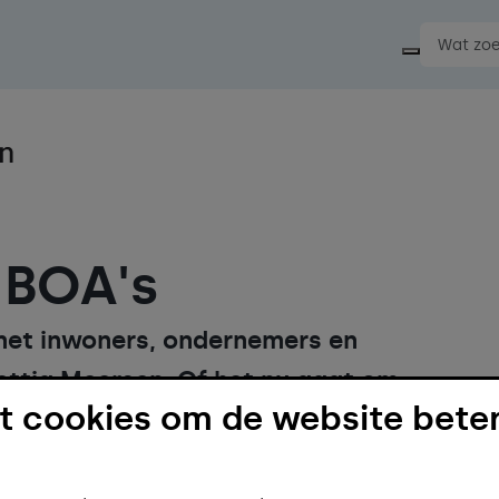
Start ee
 BOA's
met inwoners, ondernemers en
rettig Meersen. Of het nu gaat om
 cookies om de website beter
pakken van overlast of het gesprek
we zijn er voor iedereen.