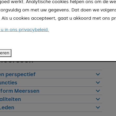
water, cultuurhistorie en erfgoed
goed werkt. Analytische cookies helpen ons om de we
or samen te werken worden middelen
n zorgvuldig om met uw gegevens. Dat doen we volge
d. Als u cookies accepteert, gaat u akkoord met ons pr
ndschappelijke ambities en wensen
te maken. Om deze samenwerking te
 u in ons privacybeleid.
 2017 het Landschapsmanifest
teren
Meerssen
en perspectief
uncties
tform Meerssen
liteiten
Leden