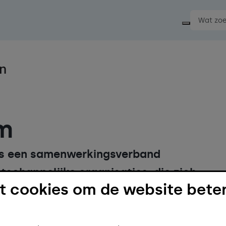
Start ee
m
is een samenwerkingsverband
schappelijke organisaties, die zich
 cookies om de website beter
eit van het landschap in Meerssen.
ies als wonen, werken, landbouw,