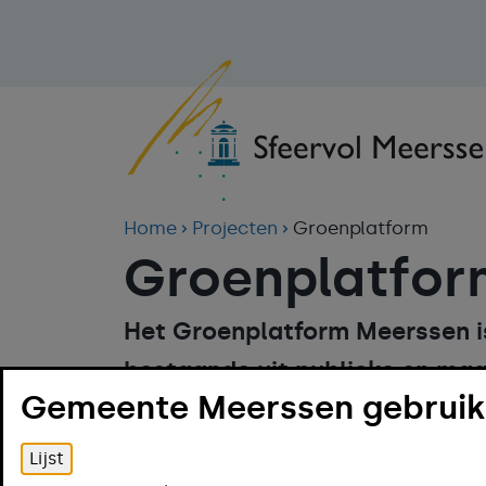
Home
Projecten
Groenplatform
Groenplatfor
Het Groenplatform Meerssen 
bestaande uit publieke en maat
Gemeente Meerssen gebruikt
samen inzetten voor de kwalit
In dat landschap dienen funct
Lijst