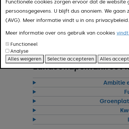
recreatie en toerisme, natuur, 
Functionele cookies zorgen ervoor dat de website 
een goede plek te krijgen. Do
persoonsgegevens. U blijft dus anoniem. We gaa
(AVG). Meer informatie vindt u in ons privacybelei
en expertise gebundeld om la
vanuit de maatschappij waar 
Meer informatie over ons gebruik van cookies
vindt
onderschrijven is op 22 maart
Functioneel
Analyse
Meerssen ondertekend.
Alles weigeren
Selectie accepteren
Alles accep
Landschapsmanifest 
Ambitie 
F
Groenpla
Kwa