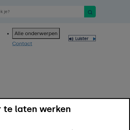
Zoeken
n spraakopdracht
Alle onderwerpen
Luister
Contact
 te laten werken