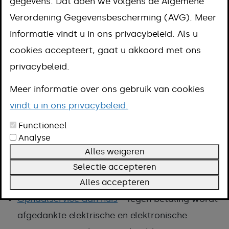
gegevens. Dat doen we volgens de Algemene
Waar kun je afgedankte
Verordening Gegevensbescherming (AVG). Meer
informatie vindt u in ons privacybeleid. Als u
elektrische en elektronische
cookies accepteert, gaat u akkoord met ons
apparatuur kwijt?
privacybeleid.
Winkel / detaillist - Bij aankoop van een nieuw
Meer informatie over ons gebruik van cookies
apparaat.
vindt u in ons privacybeleid.
Milieuparken
Inclusief koel- en vriesapparatuur
Functioneel
(gratis).
Analyse
Kringloop Zuid - Indien nog goed bruikbaar /
Alles weigeren
functionerend. Koel- en vriesapparatuur, mits in
Selectie accepteren
goede staat en werkend.
Alles accepteren
Ophaalservice aan huis
- Tegen betaling wordt
afgedankte elektrische en elektronische