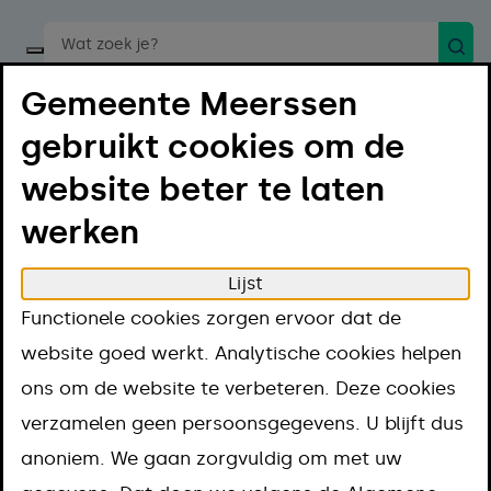
Zoek
Start een spraakopdracht
Gemeente Meerssen
gebruikt cookies om de
website beter te laten
werken
Menu
Luister
Lijst
Home
Projecten
Elektrische apparaten
Functionele cookies zorgen ervoor dat de
Elektrische
website goed werkt. Analytische cookies helpen
ons om de website te verbeteren. Deze cookies
apparaten
verzamelen geen persoonsgegevens. U blijft dus
anoniem. We gaan zorgvuldig om met uw