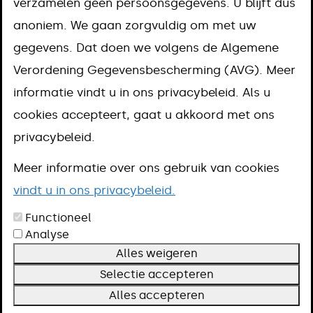
verzamelen geen persoonsgegevens. U blijft dus
In de komende jaren verwachten we
anoniem. We gaan zorgvuldig om met uw
gegevens. Dat doen we volgens de Algemene
een aanzienlijke stijging in het aantal
Verordening Gegevensbescherming (AVG). Meer
mensen met dementie die thuis wonen.
informatie vindt u in ons privacybeleid. Als u
Om deze groeiende uitdaging het
cookies accepteert, gaat u akkoord met ons
hoofd te bieden, is het van groot
privacybeleid.
belang dat onze wijken in de
Meer informatie over ons gebruik van cookies
gemeente Meerssen
vindt u in ons privacybeleid.
dementievriendelijk(er) worden.
Functioneel
Een dementievriendelijke gemeente betekent dat
Analyse
Alles weigeren
we rekening houden met de behoeften en
Selectie accepteren
mogelijkheden van mensen met dementie.
Alles accepteren
Daarnaast hebben we oog voor de gevolgen die