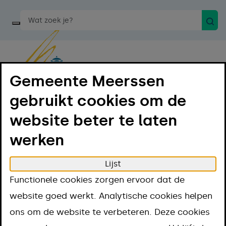
Zoek
Start een spraakopdracht
Gemeente Meerssen
gebruikt cookies om de
Menu
Luister
website beter te laten
werken
Home
Projecten
Dementievriendelijke gemeente
Dementievriendeli
Lijst
Functionele cookies zorgen ervoor dat de
gemeente
website goed werkt. Analytische cookies helpen
ons om de website te verbeteren. Deze cookies