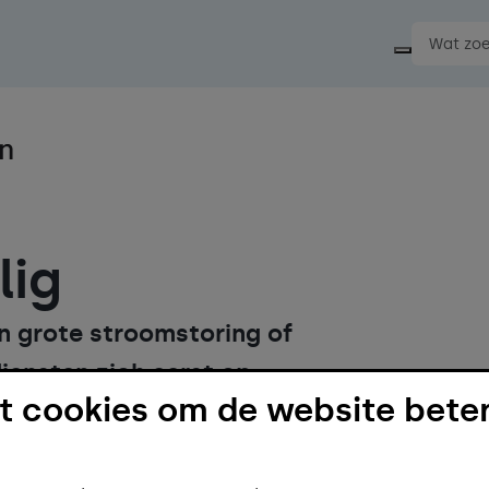
Start ee
lig
en grote stroomstoring of
iensten zich eerst op
 cookies om de website beter
Zorg daarom dat je zelf minstens 72
t eten, drinken, warmte en licht. Zo