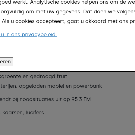
r ook je buren, familie en anderen die
goed werkt. Analytische cookies helpen ons om de we
en.
n zorgvuldig om met uw gegevens. Dat doen we volge
d. Als u cookies accepteert, gaat u akkoord met ons pr
appen
 u in ons privacybeleid.
 samen (voor 72 uur)
e volgende spullen hebt:
teren
kgroente en gedroogd fruit
terijen, opgeladen mobiel en powerbank
ndt bij noodsituaties uit op 95.3 FM
, kaarsen, lucifers