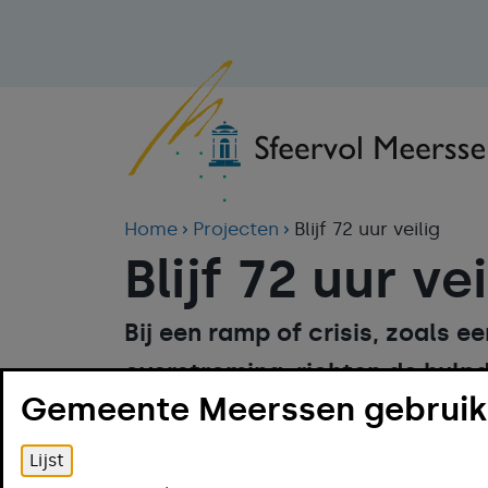
Home
Projecten
Blijf 72 uur veilig
Blijf 72 uur vei
Bij een ramp of crisis, zoals e
overstroming, richten de hulpd
Gemeente Meerssen gebruikt
levensbedreigende situaties. 
uur veilig kunt overbruggen me
Lijst