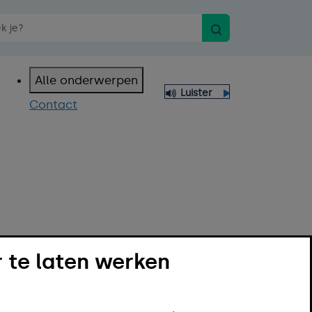
Zoeken
n spraakopdracht
Alle onderwerpen
Luister
Contact
 te laten werken