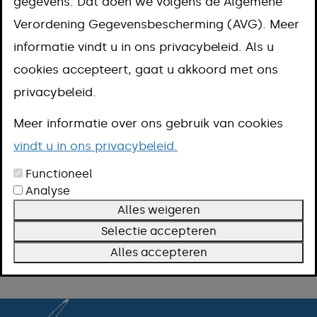
niet (meer)
gegevens. Dat doen we volgens de Algemene
Verordening Gegevensbescherming (AVG). Meer
Sinds kort hebben wij een gloednieuwe website.
informatie vindt u in ons privacybeleid. Als u
Hierdoor werken sommige oude links uit Google
cookies accepteert, gaat u akkoord met ons
of je favorieten helaas niet meer. Onze excuses
privacybeleid.
voor het ongemak!
Meer informatie over ons gebruik van cookies
Hoe vind je snel wat je zoekt?
vindt u in ons privacybeleid.
Functioneel
Gebruik de
zoekbalk
rechtsboven op deze
Analyse
pagina om direct het juiste onderwerp te
Alles weigeren
vinden.
Selectie accepteren
Of ga direct terug naar onze
startpagina
om
Alles accepteren
vanaf daar rustig verder te kijken.