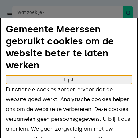
Zoek
Start een spraakopdracht
Gemeente Meerssen
gebruikt cookies om de
website beter te laten
werken
Menu
Luister
Lijst
Home
Oeps... deze pagina bestaat niet (meer)
Functionele cookies zorgen ervoor dat de
Oeps... deze
website goed werkt. Analytische cookies helpen
ons om de website te verbeteren. Deze cookies
pagina bestaat
verzamelen geen persoonsgegevens. U blijft dus
anoniem. We gaan zorgvuldig om met uw