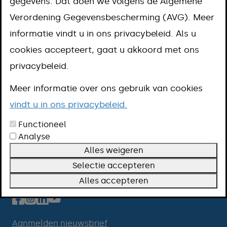
gegevens. Dat doen we volgens de Algemene
slopen
Verordening Gegevensbescherming (AVG). Meer
informatie vindt u in ons privacybeleid. Als u
cookies accepteert, gaat u akkoord met ons
privacybeleid.
Meer informatie over ons gebruik van cookies
vindt u in ons privacybeleid.
Functioneel
Contact
Analyse
Openingstijden
Alles weigeren
Over deze website
Selectie accepteren
Volg ons
Alles accepteren
Aanmelden nieuwsbrief