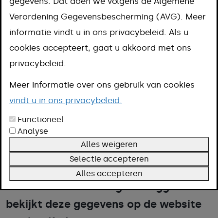
gegevens. Dat doen we volgens de Algemene
opvragen
Verordening Gegevensbescherming (AVG). Meer
informatie vindt u in ons privacybeleid. Als u
Aanpak
cookies accepteert, gaat u akkoord met ons
Omschrijving
privacybeleid.
Meer informatie
Meer informatie over ons gebruik van cookies
vindt u in ons privacybeleid.
Het Kadaster houdt allerlei gegevens
Functioneel
Analyse
bij van alle gebouwen en stukken
Alles weigeren
grond in Nederland. Bijvoorbeeld wie
Selectie accepteren
de eigenaar is, waar de erfgrens ligt
Alles accepteren
en of er kabels in de grond liggen. U
bekijkt deze gegevens op de website