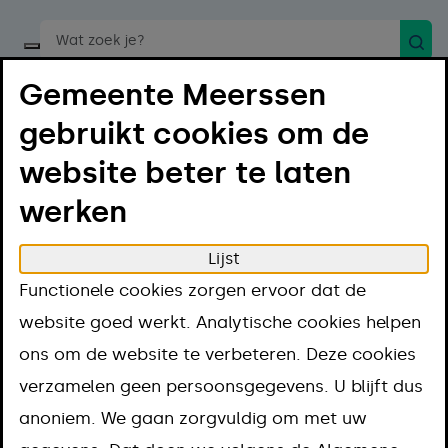
Zoek
Start een spraakopdracht
Gemeente Meerssen
gebruikt cookies om de
website beter te laten
werken
Menu
Luister
Lijst
Home
Regelen
Bouwen en verbouwen
Kopen
Functionele cookies zorgen ervoor dat de
Kadastrale gegevens opvragen
website goed werkt. Analytische cookies helpen
Kadastrale
ons om de website te verbeteren. Deze cookies
verzamelen geen persoonsgegevens. U blijft dus
gegevens
anoniem. We gaan zorgvuldig om met uw