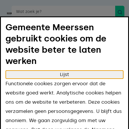
Zoek
Start een spraakopdracht
Gemeente Meerssen
gebruikt cookies om de
website beter te laten
werken
Menu
Luister
Lijst
Home
Regelen
Afval en milieu
Milieu
Functionele cookies zorgen ervoor dat de
Grondwater of oppervlaktewater gebruiken
website goed werkt. Analytische cookies helpen
Grondwater of
ons om de website te verbeteren. Deze cookies
verzamelen geen persoonsgegevens. U blijft dus
oppervlaktewater
anoniem. We gaan zorgvuldig om met uw