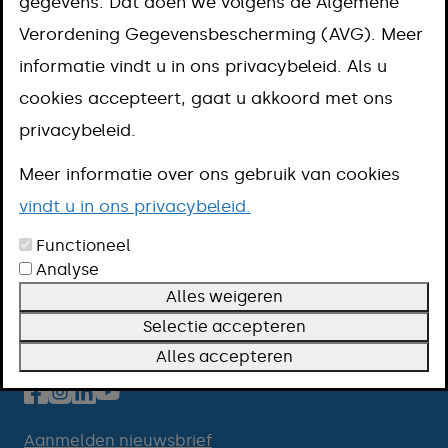
gegevens. Dat doen we volgens de Algemene
gebruiken
Verordening Gegevensbescherming (AVG). Meer
informatie vindt u in ons privacybeleid. Als u
cookies accepteert, gaat u akkoord met ons
privacybeleid.
Meer informatie over ons gebruik van cookies
vindt u in ons privacybeleid.
Functioneel
Contact
Analyse
Openingstijden
Alles weigeren
Over deze website
Selectie accepteren
Volg ons
Alles accepteren
Aanmelden nieuwsbrief