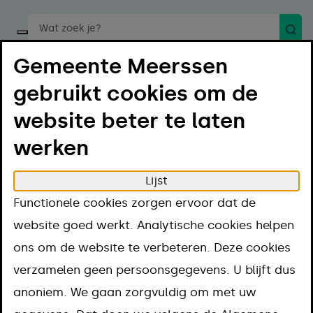
Zoek
Start een spraakopdracht
Gemeente Meerssen
gebruikt cookies om de
website beter te laten
werken
Menu
Luister
Lijst
Home
Gemeentelijke Monumenten
Ulestraten
Functionele cookies zorgen ervoor dat de
Ulestraten
website goed werkt. Analytische cookies helpen
ons om de website te verbeteren. Deze cookies
Op deze pagina vind je een overzicht van alle
verzamelen geen persoonsgegevens. U blijft dus
gemeentelijke monumenten in Ulestraten plus een
anoniem. We gaan zorgvuldig om met uw
korte beschrijving ervan. Wil je meer informatie?