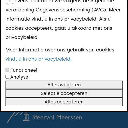
gegevens. Dat doen we volgens de Algemene
Neem dan contact op met de Beleidsmedewerker
Verordening Gegevensbescherming (AVG). Meer
Monumenten via ons gemeentelijke Klant Contact
informatie vindt u in ons privacybeleid. Als u
Centrum (KCC), telefoon 14 043. Of stuur een mail
cookies accepteert, gaat u akkoord met ons
naar
info@meerssen.nl
.
privacybeleid.
Genzon 4 Ulestraten (woning)
Meer informatie over ons gebruik van cookies
Pastoor van Eijsstraat 1 Ulestraten
vindt u in ons privacybeleid.
(woning)
Sint Catharinastraat 18 Ulestraten
Functioneel
(voormalig gemeentehuis)
Analyse
Sint Catharinastraat 79 Ulestraten
Alles weigeren
(woning)
Selectie accepteren
Alles accepteren