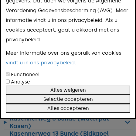
gegevens. Dat doen we volgens de Algemene
Neem dan contact op met de Beleidsmedewerker
Verordening Gegevensbescherming (AVG). Meer
Monumenten via ons gemeentelijke Klant Contact
informatie vindt u in ons privacybeleid. Als u
Centrum (KCC), telefoon 14 043. Of stuur een mail
cookies accepteert, gaat u akkoord met ons
naar
info@meerssen.nl
.
privacybeleid.
Burchtstraat 18 en 20 Bunde
Meer informatie over ons gebruik van cookies
(woningen)
vindt u in ons privacybeleid.
Groeneweg 3 Bunde (woning - hoeve
Kruisberg)
Functioneel
Groeneweg 3 (Bidkapel hoeve
Analyse
Kruisberg)
Alles weigeren
Groeneweg 3 Bunde (wegkruis hoeve
Selectie accepteren
Kruisberg)
Alles accepteren
Boschweg 1 Bunde (woning)
Kasennerweg 5 Bunde (waterput
Kasen)
Kasennerweg 13 Bunde (Bidkapel