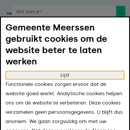
Zoek
Start een spraakopdracht
Gemeente Meerssen
gebruikt cookies om de
website beter te laten
werken
Menu
Luister
Lijst
Home
Gemeentelijke Monumenten
Bunde
Functionele cookies zorgen ervoor dat de
Bunde
website goed werkt. Analytische cookies helpen
ons om de website te verbeteren. Deze cookies
Op deze pagina vind je een overzicht van alle
verzamelen geen persoonsgegevens. U blijft dus
gemeentelijke monumenten in Bunde plus een
anoniem. We gaan zorgvuldig om met uw
korte beschrijving ervan. Wil je meer informatie?