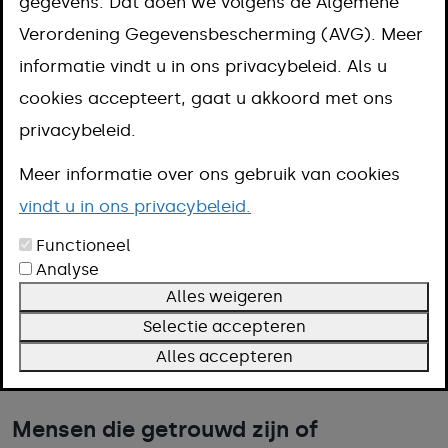
Extra inkomen
gegevens. Dat doen we volgens de Algemene
Verordening Gegevensbescherming (AVG). Meer
voor
informatie vindt u in ons privacybeleid. Als u
cookies accepteert, gaat u akkoord met ons
alleenverdieners
privacybeleid.
met partner
Meer informatie over ons gebruik van cookies
vindt u in ons privacybeleid.
Aanpak
Functioneel
Analyse
Omschrijving
Alles weigeren
Voorwaarden
Selectie accepteren
Meer informatie
Alles accepteren
Mensen die getrouwd zijn of