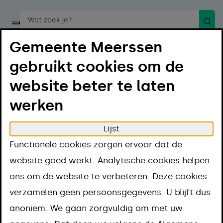
Zoek
Start een spraakopdracht
Gemeente Meerssen
gebruikt cookies om de
website beter te laten
werken
Menu
Luister
Lijst
Home
Regelen
Functionele cookies zorgen ervoor dat de
Hulp bij laag inkomen en geldzorgen
website goed werkt. Analytische cookies helpen
Uitkeringen
ons om de website te verbeteren. Deze cookies
Extra inkomen voor alleenverdieners met
verzamelen geen persoonsgegevens. U blijft dus
partner
anoniem. We gaan zorgvuldig om met uw