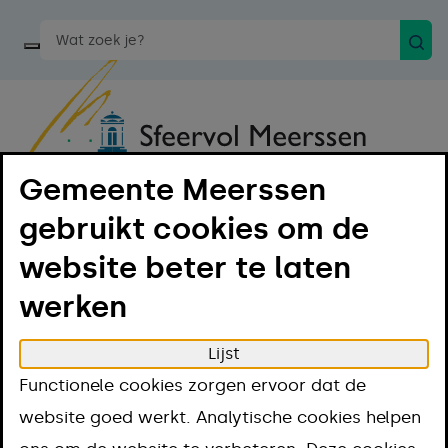
Zoek
Start een spraakopdracht
Gemeente Meerssen
Menu
Luister
gebruikt cookies om de
website beter te laten
Home
Regelen
werken
Rijbewijs, paspoort en identiteitskaart
Niet-ingezetenen
Burgerservicenummer BSN
Lijst
Burgerservicenu
Functionele cookies zorgen ervoor dat de
website goed werkt. Analytische cookies helpen