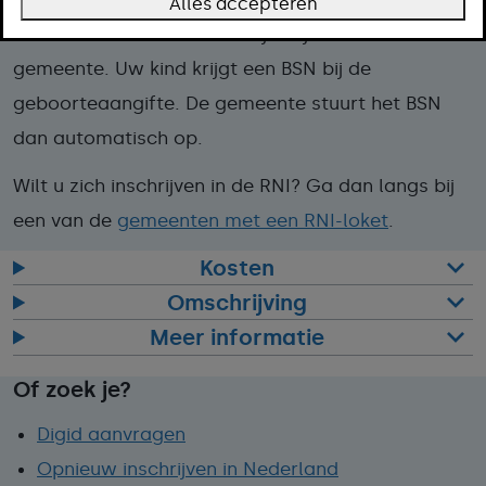
Alles accepteren
u zich voor het eerst inschrijft bij een Nederlandse
gemeente. Uw kind krijgt een BSN bij de
geboorteaangifte. De gemeente stuurt het BSN
dan automatisch op.
Wilt u zich inschrijven in de RNI? Ga dan langs bij
een van de
gemeenten met een RNI-loket
.
Kosten
Omschrijving
Meer informatie
Of zoek je?
Digid aanvragen
Opnieuw inschrijven in Nederland