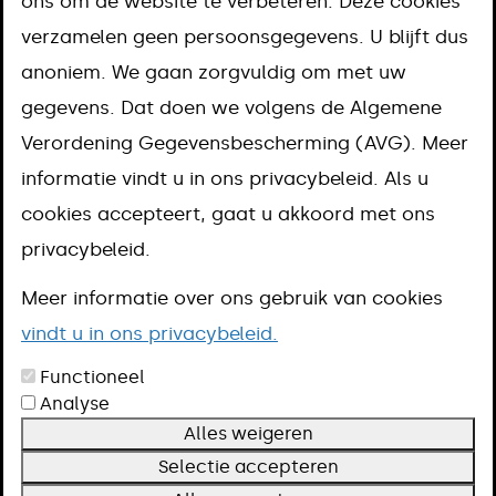
BSN
ons om de website te verbeteren. Deze cookies
verzamelen geen persoonsgegevens. U blijft dus
Aanpak
anoniem. We gaan zorgvuldig om met uw
Kosten
gegevens. Dat doen we volgens de Algemene
Omschrijving
Verordening Gegevensbescherming (AVG). Meer
Meer informatie
informatie vindt u in ons privacybeleid. Als u
cookies accepteert, gaat u akkoord met ons
privacybeleid.
Een burgerservicenummer (BSN) is een
Meer informatie over ons gebruik van cookies
uniek persoonsnummer. Iedereen die
vindt u in ons privacybeleid.
staat ingeschreven bij een
Functioneel
Nederlandse gemeente heeft een BSN.
Analyse
Aanpak
Alles weigeren
Selectie accepteren
U krijgt het burgerservicenummer (BSN) wanneer