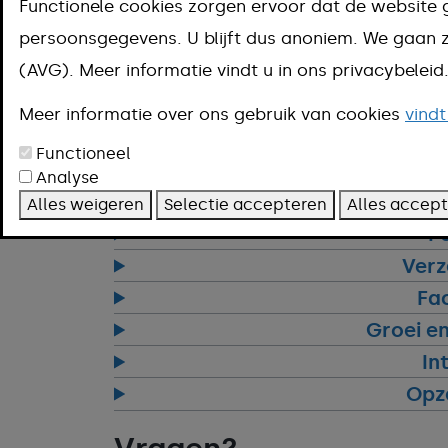
Functionele cookies zorgen ervoor dat de website 
persoonsgegevens. U blijft dus anoniem. We gaa
Overige
(AVG). Meer informatie vindt u in ons privacybelei
Hieronder vind je de overige informatie
Meer informatie over ons gebruik van cookies
vindt
Beloning 
Functioneel
Werkure
Analyse
Alles weigeren
Selectie accepteren
Alles accep
P
Verz
Fac
Groei en
In
Opz