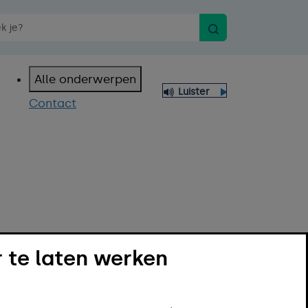
Zoeken
n spraakopdracht
Alle onderwerpen
Luister
Contact
 te laten werken