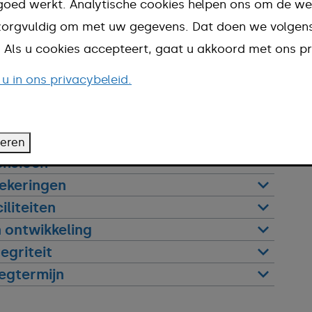
goed werkt. Analytische cookies helpen ons om de we
n zorgvuldig om met uw gegevens. Dat doen we volge
d. Als u cookies accepteert, gaat u akkoord met ons pr
 u in ons privacybeleid.
en vergoedingen
n en -locatie
Verlof
teren
ensioen
ekeringen
iliteiten
 ontwikkeling
tegriteit
egtermijn