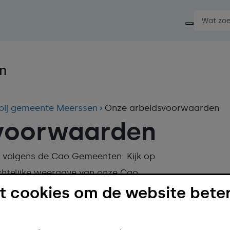
Start ee
bij gemeente Meerssen
Onze arbeidsvoorwaarden
voorwaarden
 volgens de Cao Gemeenten. Kijk op
chtelijke weergave van onze Cao.
 cookies om de website beter
oorwaarden
overeenkomst