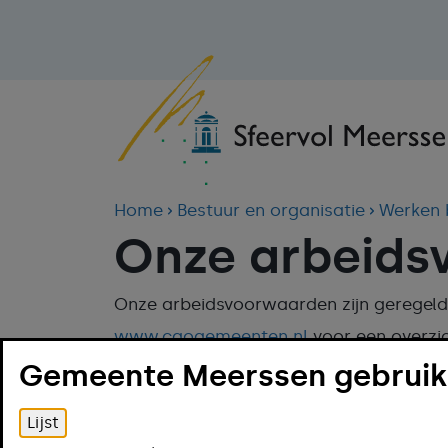
Home
Bestuur en organisatie
Werken 
Onze arbeids
Onze arbeidsvoorwaarden zijn geregeld
www.caogemeenten.nl
voor een overzi
Gemeente Meerssen gebruikt
Contract en arbeidsv
Lijst
Arbeids