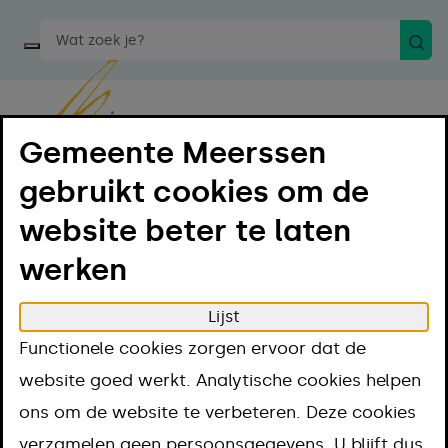
Zoek
Start een spraakopdracht
Gemeente Meerssen
gebruikt cookies om de
Menu
Luister
website beter te laten
werken
Home
Bestuur en organisatie
College van B&W
Gemeentesecretaris / algemeen directeur
Lijst
Steven Pickwell
Functionele cookies zorgen ervoor dat de
Gemeentesecreta
website goed werkt. Analytische cookies helpen
ons om de website te verbeteren. Deze cookies
verzamelen geen persoonsgegevens. U blijft dus