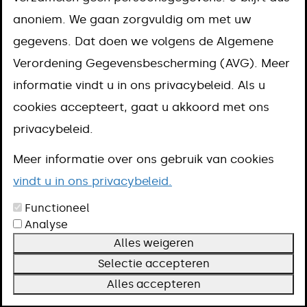
/ algemeen
anoniem. We gaan zorgvuldig om met uw
directeur Steven
gegevens. Dat doen we volgens de Algemene
Verordening Gegevensbescherming (AVG). Meer
Pickwell
informatie vindt u in ons privacybeleid. Als u
cookies accepteert, gaat u akkoord met ons
Contact
privacybeleid.
bestuurssecretariaat@meerssen.nl
043-3661616
Meer informatie over ons gebruik van cookies
vindt u in ons privacybeleid.
Functioneel
Analyse
Alles weigeren
Selectie accepteren
Alles accepteren