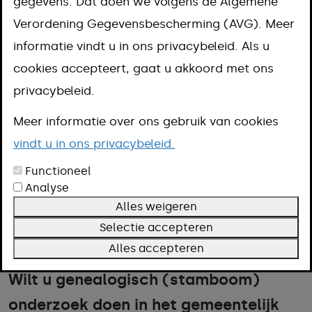
gemeente
gegevens. Dat doen we volgens de Algemene
Verordening Gegevensbescherming (AVG). Meer
Aanpak
informatie vindt u in ons privacybeleid. Als u
Omschrijving
cookies accepteert, gaat u akkoord met ons
Voorwaarden
privacybeleid.
Meer informatie over ons gebruik van cookies
Het gemeentearchief bevat alle oude
vindt u in ons privacybeleid.
en nieuwe administratieve
Functioneel
Analyse
documenten van de gemeente. Voor
Alles weigeren
het bekijken van documenten neemt u
Selectie accepteren
contact op met het gemeentearchief.
Alles accepteren
Wilt u genealogisch (stamboom)
onderzoek doen in het gemeentelijk