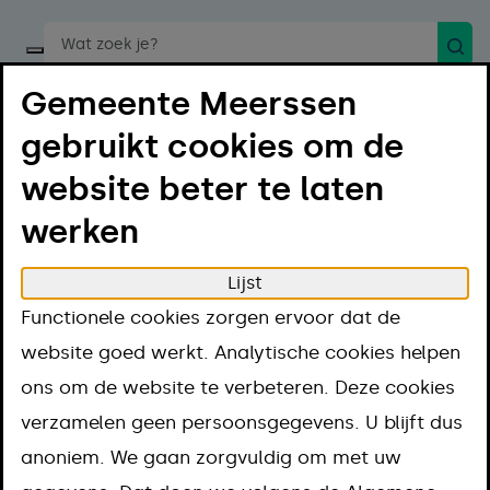
Zoek
Start een spraakopdracht
Gemeente Meerssen
gebruikt cookies om de
website beter te laten
werken
Menu
Luister
Lijst
Home
Regelen
Bouwen en verbouwen
Functionele cookies zorgen ervoor dat de
Bouwen, verbouwen of slopen
website goed werkt. Analytische cookies helpen
Archief van de gemeente
ons om de website te verbeteren. Deze cookies
Archief van de
verzamelen geen persoonsgegevens. U blijft dus
anoniem. We gaan zorgvuldig om met uw