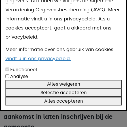
gegevens. Dat doen we volgens de Algemene
Omschrijving
Verordening Gegevensbescherming (AVG). Meer
Meer informatie
informatie vindt u in ons privacybeleid. Als u
cookies accepteert, gaat u akkoord met ons
privacybeleid.
Heeft u een Nederlands kind
Meer informatie over ons gebruik van cookies
geadopteerd? Maak een afspraak bij
vindt u in ons privacybeleid.
de gemeente om uw kind in te
Functioneel
schrijven.
Analyse
Alles weigeren
Heeft u een kind geadopteerd uit het
Selectie accepteren
buitenland? Dan moet u uw
Alles accepteren
adoptiekind binnen 5 dagen na
aankomst in laten inschrijven bij de
gemeente.