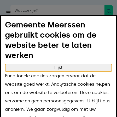
Zoek
Start een spraakopdracht
Gemeente Meerssen
gebruikt cookies om de
website beter te laten
werken
Menu
Luister
Lijst
Home
Regelen
Geboorte en overlijden
Functionele cookies zorgen ervoor dat de
Geboorte
Aangifte adoptie
website goed werkt. Analytische cookies helpen
Aangifte adoptie
ons om de website te verbeteren. Deze cookies
verzamelen geen persoonsgegevens. U blijft dus
Aanpak
anoniem. We gaan zorgvuldig om met uw
Kosten