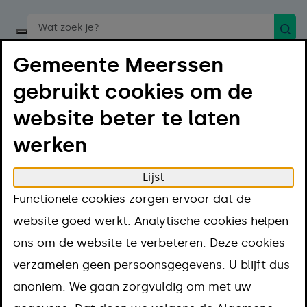
Zoek
Start een spraakopdracht
Gemeente Meerssen
gebruikt cookies om de
website beter te laten
werken
Menu
Luister
Lijst
Home
Projecten en thema's
Functionele cookies zorgen ervoor dat de
Projecten en
website goed werkt. Analytische cookies helpen
ons om de website te verbeteren. Deze cookies
thema's
verzamelen geen persoonsgegevens. U blijft dus
anoniem. We gaan zorgvuldig om met uw