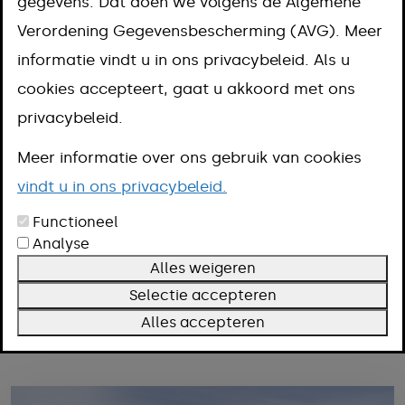
Je vindt hier informatie over
gegevens. Dat doen we volgens de Algemene
Verordening Gegevensbescherming (AVG). Meer
gemeentelijke projecten en
informatie vindt u in ons privacybeleid. Als u
themapagina's. Je kunt filteren op
cookies accepteert, gaat u akkoord met ons
woonkern en op onderwerp. Heb je
privacybeleid.
vragen? Mail naar
info@meerssen.nl
.
Meer informatie over ons gebruik van cookies
vindt u in ons privacybeleid.
Functioneel
Filteren
Analyse
Kern
Alles weigeren
Onderwerp
Selectie accepteren
Alles accepteren
Filters wissen