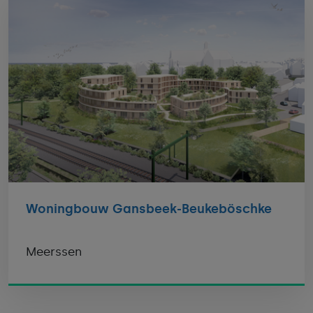
Woningbouw Gansbeek-Beukeböschke
Meerssen