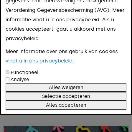
Je vindt hier informatie over
gegevens. Dat doen we volgens de Algemene
Verordening Gegevensbescherming (AVG). Meer
gemeentelijke projecten en
informatie vindt u in ons privacybeleid. Als u
themapagina's. Je kunt filteren op
cookies accepteert, gaat u akkoord met ons
woonkern en op onderwerp. Heb je
privacybeleid.
vragen? Mail naar
info@meerssen.nl
.
Meer informatie over ons gebruik van cookies
vindt u in ons privacybeleid.
Functioneel
Filteren
Analyse
Kern
Alles weigeren
Onderwerp
Selectie accepteren
Alles accepteren
Filters wissen