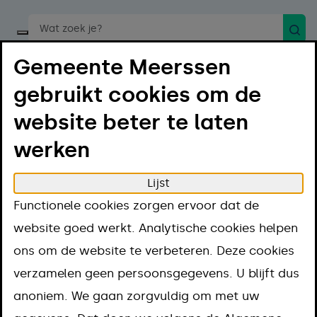
Zoek
Start een spraakopdracht
Gemeente Meerssen
gebruikt cookies om de
website beter te laten
werken
Menu
Luister
Lijst
Home
Projecten en thema's
Functionele cookies zorgen ervoor dat de
Projecten en
website goed werkt. Analytische cookies helpen
ons om de website te verbeteren. Deze cookies
thema's
verzamelen geen persoonsgegevens. U blijft dus
anoniem. We gaan zorgvuldig om met uw