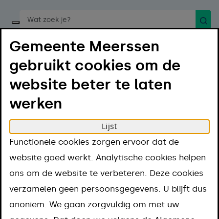
Zoek
Start een spraakopdracht
Gemeente Meerssen
gebruikt cookies om de
website beter te laten
werken
Menu
Luister
Lijst
Home
Projecten en thema's
Functionele cookies zorgen ervoor dat de
Projecten en
website goed werkt. Analytische cookies helpen
ons om de website te verbeteren. Deze cookies
thema's
verzamelen geen persoonsgegevens. U blijft dus
anoniem. We gaan zorgvuldig om met uw