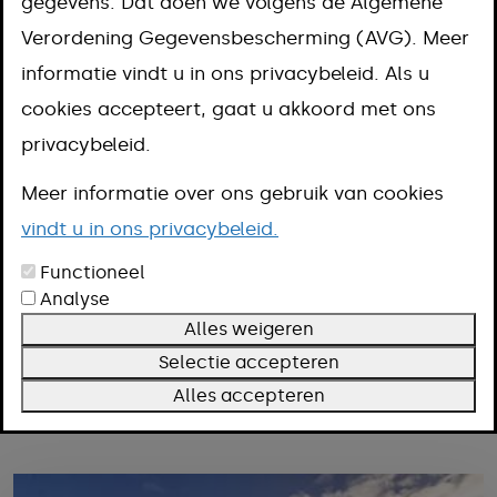
Je vindt hier informatie over
gegevens. Dat doen we volgens de Algemene
Verordening Gegevensbescherming (AVG). Meer
gemeentelijke projecten en
informatie vindt u in ons privacybeleid. Als u
themapagina's. Je kunt filteren op
cookies accepteert, gaat u akkoord met ons
woonkern en op onderwerp. Heb je
privacybeleid.
vragen? Mail naar
info@meerssen.nl
.
Meer informatie over ons gebruik van cookies
vindt u in ons privacybeleid.
Functioneel
Filteren
Analyse
Kern
Alles weigeren
Onderwerp
Selectie accepteren
Alles accepteren
Filters wissen