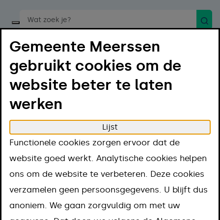
Zoek
Start een spraakopdracht
Gemeente Meerssen
gebruikt cookies om de
website beter te laten
werken
Menu
Luister
Lijst
Home
Projecten en thema's
Functionele cookies zorgen ervoor dat de
Projecten en
website goed werkt. Analytische cookies helpen
ons om de website te verbeteren. Deze cookies
thema's
verzamelen geen persoonsgegevens. U blijft dus
anoniem. We gaan zorgvuldig om met uw