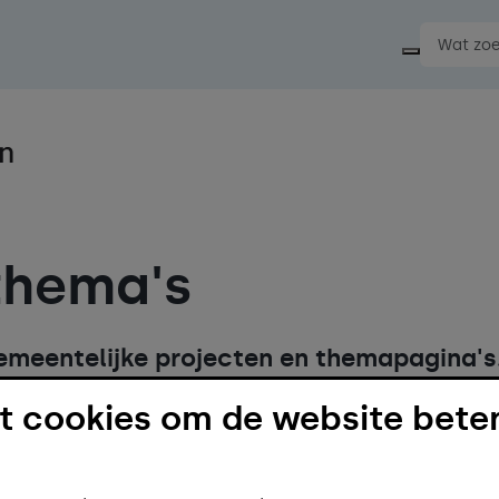
Start ee
thema's
gemeentelijke projecten en themapagina's
en? Mail naar
info@meerssen.nl
.
 cookies om de website beter