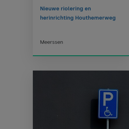
Nieuwe riolering en
herinrichting Houthemerweg
Meerssen