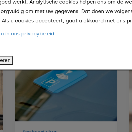
goed werkt. Analytische cookies helpen ons om de we
Onderwerp
n zorgvuldig om met uw gegevens. Dat doen we volge
d. Als u cookies accepteert, gaat u akkoord met ons pr
 u in ons privacybeleid.
teren