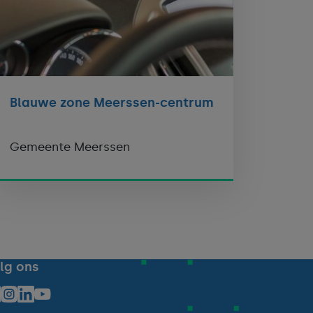
Blauwe zone Meerssen-centrum
Gemeente Meerssen
lg ons