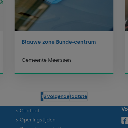
Blauwe zone Bunde-centrum
Gemeente Meerssen
1
2
volgende
laatste
Vo
Contact
Openingstijden