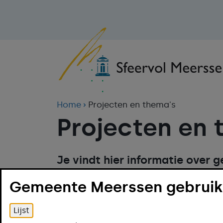
Home
Projecten en thema's
Projecten en 
Je vindt hier informatie over 
en op onderwerp. Heb je vrag
Gemeente Meerssen gebruikt
Lijst