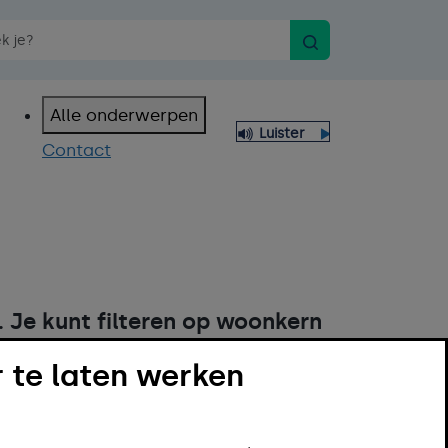
Zoeken
n spraakopdracht
Alle onderwerpen
Luister
Contact
. Je kunt filteren op woonkern
 te laten werken