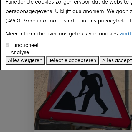
Functionele cookies zorgen ervoor dat de website 
Kern
persoonsgegevens. U blijft dus anoniem. We gaa
Filteren
(AVG). Meer informatie vindt u in ons privacybelei
Meer informatie over ons gebruik van cookies
vindt
Functioneel
Analyse
Alles weigeren
Selectie accepteren
Alles accep