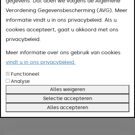
Je vindt hier informatie over
gegevens. Dat doen we volgens de Algemene
Verordening Gegevensbescherming (AVG). Meer
gemeentelijke projecten en
informatie vindt u in ons privacybeleid. Als u
themapagina's. Je kunt filteren op
cookies accepteert, gaat u akkoord met ons
woonkern en op onderwerp. Heb je
privacybeleid.
vragen? Mail naar
info@meerssen.nl
.
Meer informatie over ons gebruik van cookies
vindt u in ons privacybeleid.
Functioneel
Filteren
Analyse
Kern
Alles weigeren
Onderwerp
Selectie accepteren
Alles accepteren
Filters wissen