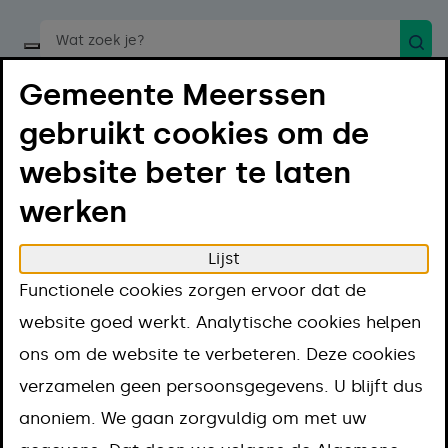
Zoek
Start een spraakopdracht
Gemeente Meerssen
gebruikt cookies om de
website beter te laten
werken
Menu
Luister
Lijst
Home
Projecten en thema's
Functionele cookies zorgen ervoor dat de
Projecten en
website goed werkt. Analytische cookies helpen
ons om de website te verbeteren. Deze cookies
thema's
verzamelen geen persoonsgegevens. U blijft dus
anoniem. We gaan zorgvuldig om met uw