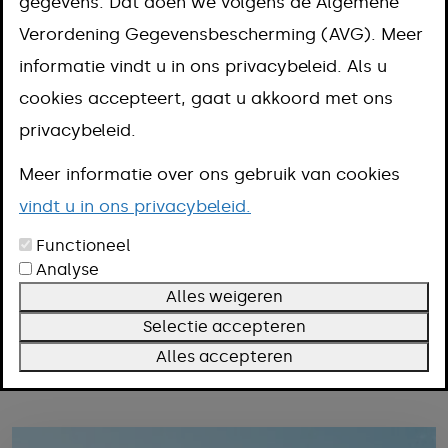
Je vindt hier informatie over
gegevens. Dat doen we volgens de Algemene
Verordening Gegevensbescherming (AVG). Meer
gemeentelijke projecten en
informatie vindt u in ons privacybeleid. Als u
themapagina's. Je kunt filteren op
cookies accepteert, gaat u akkoord met ons
woonkern en op onderwerp. Heb je
privacybeleid.
vragen? Mail naar
info@meerssen.nl
.
Meer informatie over ons gebruik van cookies
vindt u in ons privacybeleid.
Functioneel
Filteren
Analyse
Kern
Alles weigeren
Onderwerp
Selectie accepteren
Alles accepteren
Filters wissen