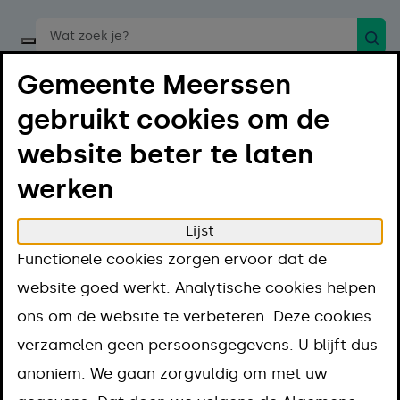
Zoek
Start een spraakopdracht
Gemeente Meerssen
gebruikt cookies om de
website beter te laten
werken
Menu
Luister
Lijst
Home
Projecten en thema's
Functionele cookies zorgen ervoor dat de
Projecten en
website goed werkt. Analytische cookies helpen
ons om de website te verbeteren. Deze cookies
thema's
verzamelen geen persoonsgegevens. U blijft dus
anoniem. We gaan zorgvuldig om met uw