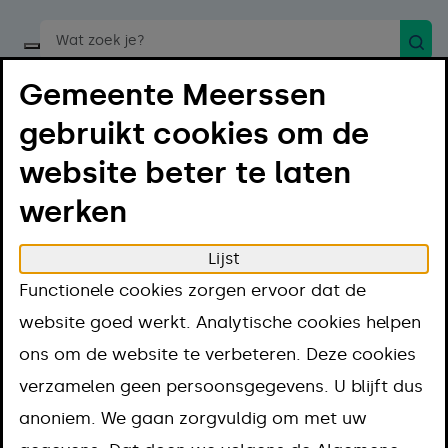
Zoek
Start een spraakopdracht
Gemeente Meerssen
gebruikt cookies om de
website beter te laten
werken
Menu
Luister
Lijst
Home
Projecten en thema's
Functionele cookies zorgen ervoor dat de
Projecten en
website goed werkt. Analytische cookies helpen
ons om de website te verbeteren. Deze cookies
thema's
verzamelen geen persoonsgegevens. U blijft dus
anoniem. We gaan zorgvuldig om met uw