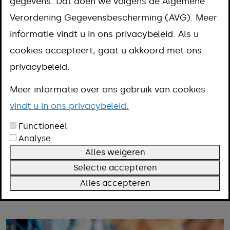
Je vindt hier informatie over
gegevens. Dat doen we volgens de Algemene
Verordening Gegevensbescherming (AVG). Meer
gemeentelijke projecten en
informatie vindt u in ons privacybeleid. Als u
themapagina's. Je kunt filteren op
cookies accepteert, gaat u akkoord met ons
woonkern en op onderwerp. Heb je
privacybeleid.
vragen? Mail naar
info@meerssen.nl
.
Meer informatie over ons gebruik van cookies
vindt u in ons privacybeleid.
Functioneel
Filteren
Analyse
Kern
Alles weigeren
Onderwerp
Selectie accepteren
Alles accepteren
Filters wissen